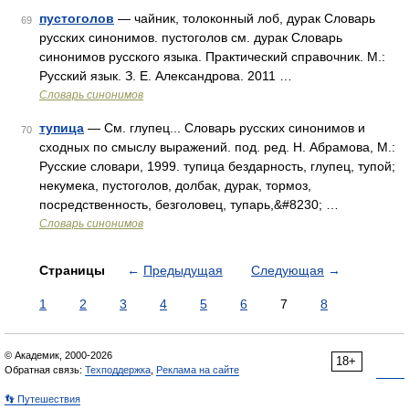
пустоголов
— чайник, толоконный лоб, дурак Словарь
69
русских синонимов. пустоголов см. дурак Словарь
синонимов русского языка. Практический справочник. М.:
Русский язык. З. Е. Александрова. 2011 …
Словарь синонимов
тупица
— См. глупец... Словарь русских синонимов и
70
сходных по смыслу выражений. под. ред. Н. Абрамова, М.:
Русские словари, 1999. тупица бездарность, глупец, тупой;
некумека, пустоголов, долбак, дурак, тормоз,
посредственность, безголовец, тупарь,&#8230; …
Словарь синонимов
Страницы
←
Предыдущая
Следующая
→
1
2
3
4
5
6
7
8
© Академик, 2000-2026
18+
Обратная связь:
Техподдержка
,
Реклама на сайте
👣 Путешествия