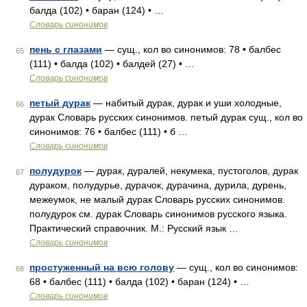
балда (102) • баран (124) • …
Словарь синонимов
пень с глазами
— сущ., кол во синонимов: 78 • балбес
65
(111) • балда (102) • балдей (27) • …
Словарь синонимов
петый дурак
— набитый дурак, дурак и уши холодные,
66
дурак Словарь русских синонимов. петый дурак сущ., кол во
синонимов: 76 • балбес (111) • б …
Словарь синонимов
полудурок
— дурак, дуралей, некумека, пустоголов, дурак
67
дураком, полудурье, дурачок, дурачина, дурила, дурень,
межеумок, не малый дурак Словарь русских синонимов.
полудурок см. дурак Словарь синонимов русского языка.
Практический справочник. М.: Русский язык …
Словарь синонимов
простуженный на всю голову
— сущ., кол во синонимов:
68
68 • балбес (111) • балда (102) • баран (124) • …
Словарь синонимов