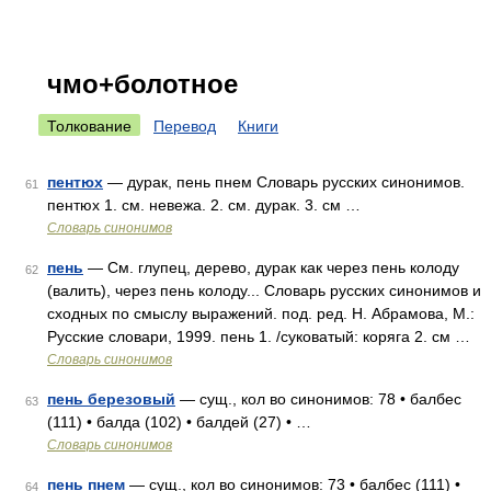
чмо+болотное
Толкование
Перевод
Книги
пентюх
— дурак, пень пнем Словарь русских синонимов.
61
пентюх 1. см. невежа. 2. см. дурак. 3. см …
Словарь синонимов
пень
— См. глупец, дерево, дурак как через пень колоду
62
(валить), через пень колоду... Словарь русских синонимов и
сходных по смыслу выражений. под. ред. Н. Абрамова, М.:
Русские словари, 1999. пень 1. /суковатый: коряга 2. см …
Словарь синонимов
пень березовый
— сущ., кол во синонимов: 78 • балбес
63
(111) • балда (102) • балдей (27) • …
Словарь синонимов
пень пнем
— сущ., кол во синонимов: 73 • балбес (111) •
64